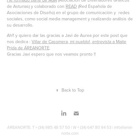
He formado parte de AGA
(Asociación de Diseñadores Gráficos
de Asturias) y colaborado con
READ
(Red Española de
Asociaciones de Diseño) en el grupo de comunicación y redes
sociales, como social media management y realizando análisis de
su desarrollo.
Ah!! y quiero dar las gracias a Javi de Aurea por este post que
nos dedica :
Villar de Casomera, mi pueblo!, entrevista a Maite
Prida de ÁREANORTE
.
Gracias Javi espero que nos veamos pronto !!
↑
Back to Top
ÁREANORTE. T + (34) 985 48 57 50 | W + (34) 647 80 94 53 | info@area-
norte.com